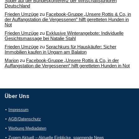
Söder auf der Bundeskonferenz der Wirtschaftsjunioren
Deutschland
Frieden Umzüge
zu
Facebook-Gruppe „Unsere Rottis & Co, in
der Auffangstation die Vergessenen“ hilft geretteten Hunden in
Not
Frieden Umzüge
zu
Exklusive Winterangebote: Individuelle
Gesichtsmassage bei Natalie Stahl
Frieden Umzüge
zu
Sprachkurs für Hauskäufer: Sicher
Immobilien kaufen in Ungarn am Balaton
Marion
zu
Facebook-Gruppe „Unsere Rottis & Co, in der
Auffangstation die Vergessenen“ hilft geretteten Hunden in Not
Über Uns
Impressum
AGB/Datenschutz
Werbung Mediadaten
Zypern Aktuell – Aktuelle Einblicke, spannende News