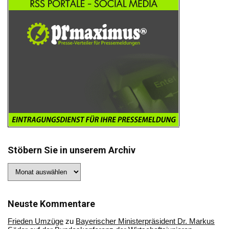
Stöbern Sie in unserem Archiv
Stöbern
Sie
in
unserem
Archiv
Neuste Kommentare
Frieden Umzüge
zu
Bayerischer Ministerpräsident Dr. Markus