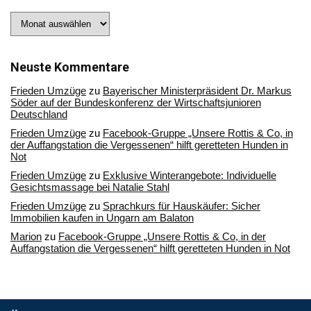
Stöbern
Sie
in
unserem
Archiv
Neuste Kommentare
Frieden Umzüge
zu
Bayerischer Ministerpräsident Dr. Markus
Söder auf der Bundeskonferenz der Wirtschaftsjunioren
Deutschland
Frieden Umzüge
zu
Facebook-Gruppe „Unsere Rottis & Co, in
der Auffangstation die Vergessenen“ hilft geretteten Hunden in
Not
Frieden Umzüge
zu
Exklusive Winterangebote: Individuelle
Gesichtsmassage bei Natalie Stahl
Frieden Umzüge
zu
Sprachkurs für Hauskäufer: Sicher
Immobilien kaufen in Ungarn am Balaton
Marion
zu
Facebook-Gruppe „Unsere Rottis & Co, in der
Auffangstation die Vergessenen“ hilft geretteten Hunden in Not