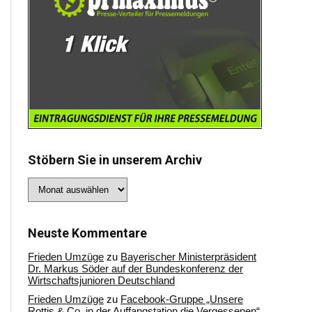
Stöbern Sie in unserem Archiv
Stöbern
Sie
in
unserem
Archiv
Neuste Kommentare
Frieden Umzüge
zu
Bayerischer Ministerpräsident
Dr. Markus Söder auf der Bundeskonferenz der
Wirtschaftsjunioren Deutschland
Frieden Umzüge
zu
Facebook-Gruppe „Unsere
Rottis & Co, in der Auffangstation die Vergessenen“