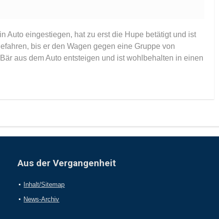
n Auto eingestiegen, hat zu erst die Hupe betätigt und ist
gefahren, bis er den Wagen gegen eine Gruppe von
Bär aus dem Auto entsteigen und ist wohlbehalten in einen
Aus der Vergangenheit
Inhalt/Sitemap
News-Archiv