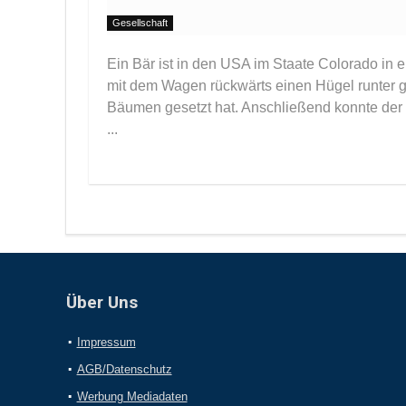
Gesellschaft
Ein Bär ist in den USA im Staate Colorado in ei
mit dem Wagen rückwärts einen Hügel runter 
Bäumen gesetzt hat. Anschließend konnte der 
...
Über Uns
Impressum
AGB/Datenschutz
Werbung Mediadaten