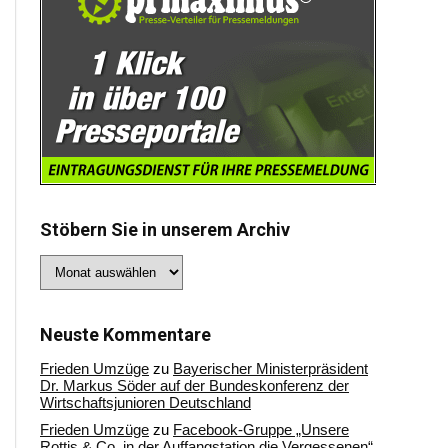
Stöbern Sie in unserem Archiv
Stöbern
Sie
in
unserem
Archiv
Neuste Kommentare
Frieden Umzüge
zu
Bayerischer Ministerpräsident
Dr. Markus Söder auf der Bundeskonferenz der
Wirtschaftsjunioren Deutschland
Frieden Umzüge
zu
Facebook-Gruppe „Unsere
Rottis & Co, in der Auffangstation die Vergessenen“