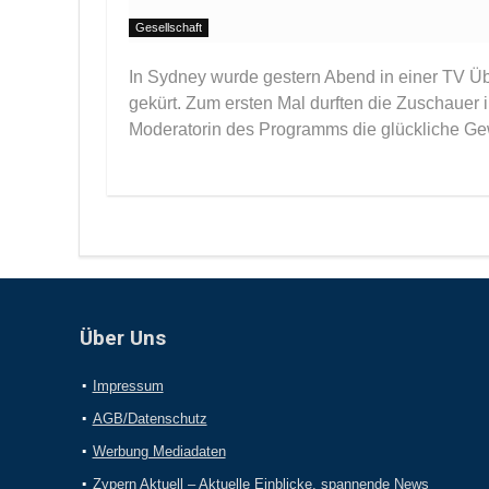
Gesellschaft
In Sydney wurde gestern Abend in einer TV Üb
gekürt. Zum ersten Mal durften die Zuschauer 
Moderatorin des Programms die glückliche Gew
Über Uns
Impressum
AGB/Datenschutz
Werbung Mediadaten
Zypern Aktuell – Aktuelle Einblicke, spannende News