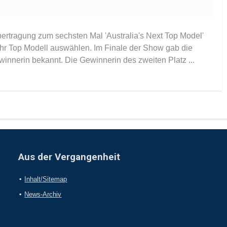
ertragung zum sechsten Mal 'Australia's Next Top Model'
ihr Top Modell auswählen. Im Finale der Show gab die
innerin bekannt. Die Gewinnerin des zweiten Platz ...
Aus der Vergangenheit
Inhalt/Sitemap
News-Archiv