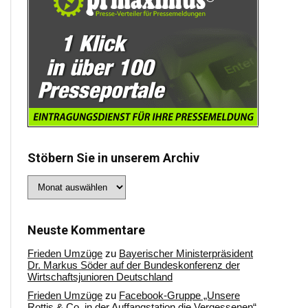
Stöbern Sie in unserem Archiv
Stöbern
Sie
in
unserem
Archiv
Neuste Kommentare
Frieden Umzüge
zu
Bayerischer Ministerpräsident
Dr. Markus Söder auf der Bundeskonferenz der
Wirtschaftsjunioren Deutschland
Frieden Umzüge
zu
Facebook-Gruppe „Unsere
Rottis & Co, in der Auffangstation die Vergessenen“