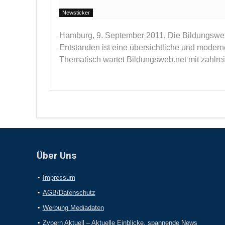
Newsticker
Hamburg, 9. September 2011. Die Bildungsweb M
Entstanden ist eine übersichtliche und moder
Thematisch wartet Bildungsweb.net mit zahlrei
Über Uns
Impressum
AGB/Datenschutz
Werbung Mediadaten
Zypern Aktuell – Aktuelle Einblicke, spannende News