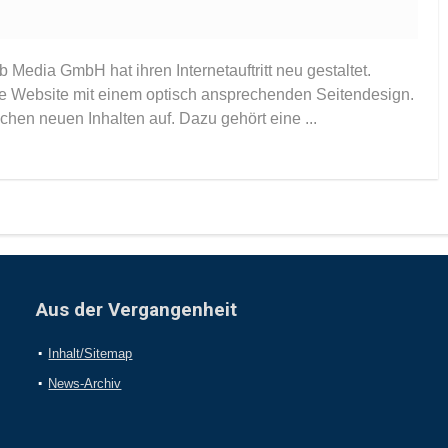
edia GmbH hat ihren Internetauftritt neu gestaltet.
ne Website mit einem optisch ansprechenden Seitendesign.
chen neuen Inhalten auf. Dazu gehört eine ...
Aus der Vergangenheit
Inhalt/Sitemap
News-Archiv