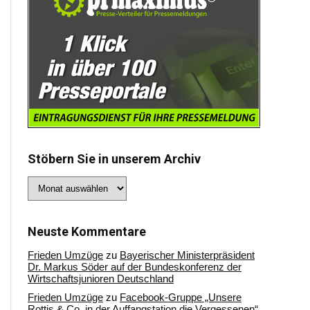
Stöbern Sie in unserem Archiv
Stöbern
Sie
in
unserem
Archiv
Neuste Kommentare
Frieden Umzüge
zu
Bayerischer Ministerpräsident
Dr. Markus Söder auf der Bundeskonferenz der
Wirtschaftsjunioren Deutschland
Frieden Umzüge
zu
Facebook-Gruppe „Unsere
Rottis & Co, in der Auffangstation die Vergessenen“