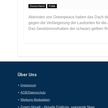
Deutschland
Politik
Aktivisten von Greenpeace haben das Dach der
gegen die Verlängerung der Laufzeiten für die
Das Gesetzesvorhaben der schwarz-gelben Regi
Über Uns
Impressum
AGB/Datenschutz
Werbung Mediadaten
Zypern Aktuell – Aktuelle Einblicke, spannende News