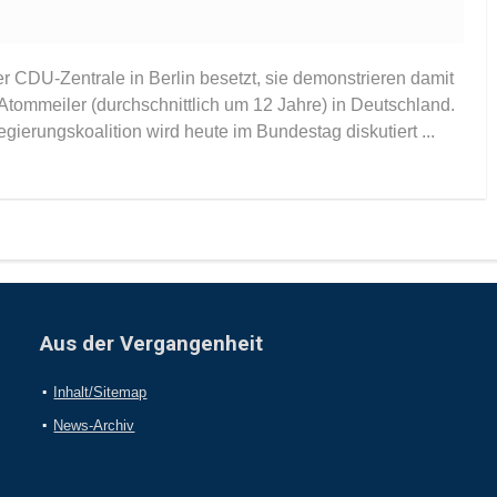
 CDU-Zentrale in Berlin besetzt, sie demonstrieren damit
 Atommeiler (durchschnittlich um 12 Jahre) in Deutschland.
erungskoalition wird heute im Bundestag diskutiert ...
Aus der Vergangenheit
Inhalt/Sitemap
News-Archiv