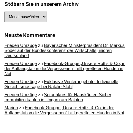
Stöbern Sie in unserem Archiv
Stöbern
Sie
in
unserem
Archiv
Neuste Kommentare
Frieden Umzüge
zu
Bayerischer Ministerpräsident Dr. Markus
Söder auf der Bundeskonferenz der Wirtschaftsjunioren
Deutschland
Frieden Umzüge
zu
Facebook-Gruppe „Unsere Rottis & Co, in
der Auffangstation die Vergessenen“ hilft geretteten Hunden in
Not
Frieden Umzüge
zu
Exklusive Winterangebote: Individuelle
Gesichtsmassage bei Natalie Stahl
Frieden Umzüge
zu
Sprachkurs für Hauskäufer: Sicher
Immobilien kaufen in Ungarn am Balaton
Marion
zu
Facebook-Gruppe „Unsere Rottis & Co, in der
Auffangstation die Vergessenen“ hilft geretteten Hunden in Not