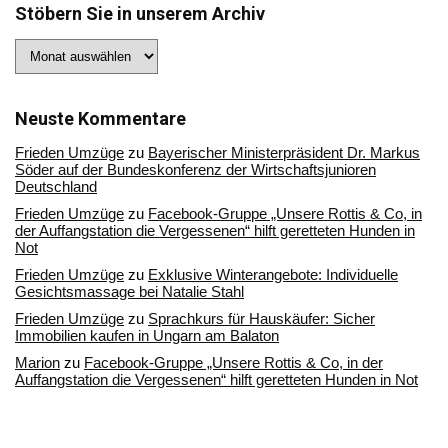
Stöbern Sie in unserem Archiv
Stöbern
Sie
in
unserem
Archiv
Neuste Kommentare
Frieden Umzüge
zu
Bayerischer Ministerpräsident Dr. Markus
Söder auf der Bundeskonferenz der Wirtschaftsjunioren
Deutschland
Frieden Umzüge
zu
Facebook-Gruppe „Unsere Rottis & Co, in
der Auffangstation die Vergessenen“ hilft geretteten Hunden in
Not
Frieden Umzüge
zu
Exklusive Winterangebote: Individuelle
Gesichtsmassage bei Natalie Stahl
Frieden Umzüge
zu
Sprachkurs für Hauskäufer: Sicher
Immobilien kaufen in Ungarn am Balaton
Marion
zu
Facebook-Gruppe „Unsere Rottis & Co, in der
Auffangstation die Vergessenen“ hilft geretteten Hunden in Not