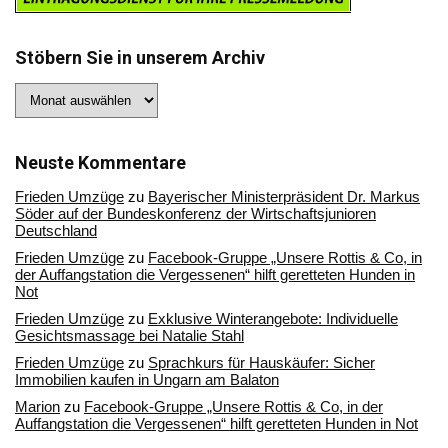
Stöbern Sie in unserem Archiv
Stöbern
Sie
in
unserem
Archiv
Neuste Kommentare
Frieden Umzüge
zu
Bayerischer Ministerpräsident Dr. Markus
Söder auf der Bundeskonferenz der Wirtschaftsjunioren
Deutschland
Frieden Umzüge
zu
Facebook-Gruppe „Unsere Rottis & Co, in
der Auffangstation die Vergessenen“ hilft geretteten Hunden in
Not
Frieden Umzüge
zu
Exklusive Winterangebote: Individuelle
Gesichtsmassage bei Natalie Stahl
Frieden Umzüge
zu
Sprachkurs für Hauskäufer: Sicher
Immobilien kaufen in Ungarn am Balaton
Marion
zu
Facebook-Gruppe „Unsere Rottis & Co, in der
Auffangstation die Vergessenen“ hilft geretteten Hunden in Not