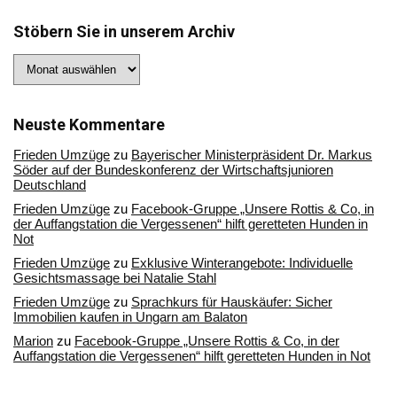
Stöbern Sie in unserem Archiv
Stöbern
Sie
in
unserem
Archiv
Neuste Kommentare
Frieden Umzüge
zu
Bayerischer Ministerpräsident Dr. Markus
Söder auf der Bundeskonferenz der Wirtschaftsjunioren
Deutschland
Frieden Umzüge
zu
Facebook-Gruppe „Unsere Rottis & Co, in
der Auffangstation die Vergessenen“ hilft geretteten Hunden in
Not
Frieden Umzüge
zu
Exklusive Winterangebote: Individuelle
Gesichtsmassage bei Natalie Stahl
Frieden Umzüge
zu
Sprachkurs für Hauskäufer: Sicher
Immobilien kaufen in Ungarn am Balaton
Marion
zu
Facebook-Gruppe „Unsere Rottis & Co, in der
Auffangstation die Vergessenen“ hilft geretteten Hunden in Not