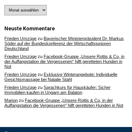
Stöbern
Sie
in
unserem
Archiv
Neuste Kommentare
Frieden Umzüge
zu
Bayerischer Ministerpräsident Dr. Markus
Söder auf der Bundeskonferenz der Wirtschaftsjunioren
Deutschland
Frieden Umzüge
zu
Facebook-Gruppe „Unsere Rottis & Co, in
der Auffangstation die Vergessenen“ hilft geretteten Hunden in
Not
Frieden Umzüge
zu
Exklusive Winterangebote: Individuelle
Gesichtsmassage bei Natalie Stahl
Frieden Umzüge
zu
Sprachkurs für Hauskäufer: Sicher
Immobilien kaufen in Ungarn am Balaton
Marion
zu
Facebook-Gruppe „Unsere Rottis & Co, in der
Auffangstation die Vergessenen“ hilft geretteten Hunden in Not