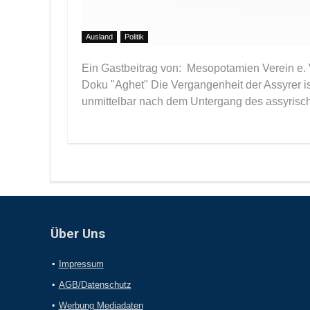
Ausland
Politik
Ein Gastbeitrag von: Mesopotamien Verein e.
Doku "Aghet" Die Vergangenheit der Assyrer ist
unmittelbar nach dem Untergang des assyrisch
Über Uns
Impressum
AGB/Datenschutz
Werbung Mediadaten