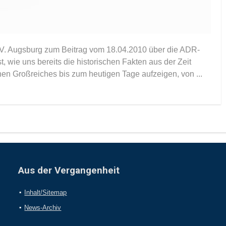
 V. Augsburg zum Beitrag vom 18.04.2010 über die ADR-
, wie uns bereits die historischen Fakten aus der Zeit
en Großreiches bis zum heutigen Tage aufzeigen, von ...
Aus der Vergangenheit
Inhalt/Sitemap
News-Archiv