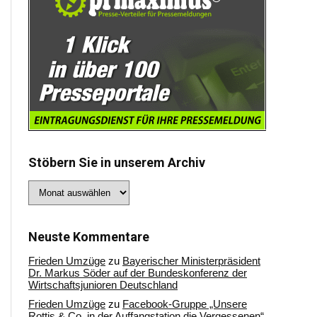
Stöbern Sie in unserem Archiv
Stöbern
Sie
in
unserem
Archiv
Neuste Kommentare
Frieden Umzüge
zu
Bayerischer Ministerpräsident
Dr. Markus Söder auf der Bundeskonferenz der
Wirtschaftsjunioren Deutschland
Frieden Umzüge
zu
Facebook-Gruppe „Unsere
Rottis & Co, in der Auffangstation die Vergessenen“