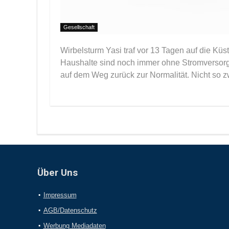
Gesellschaft
Wirbelsturm Yasi traf vor 13 Tagen auf die K
Haushalte sind noch immer ohne Stromversorgu
auf dem Weg zurück zur Normalität. Nicht so zw
Über Uns
Impressum
AGB/Datenschutz
Werbung Mediadaten