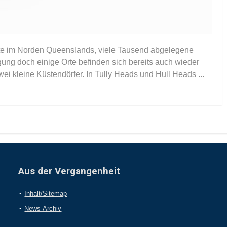
üste im Norden Queenslands, viele Tausend abgelegene
ng doch einige Orte befinden sich bereits auch wieder
ei kleine Küstendörfer. In Tully Heads und Hull Heads ...
Aus der Vergangenheit
Inhalt/Sitemap
News-Archiv