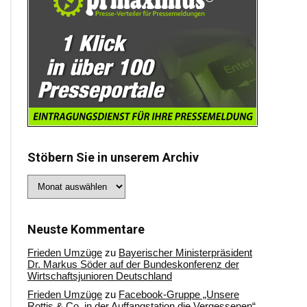
Stöbern Sie in unserem Archiv
Stöbern
Sie
in
unserem
Archiv
Neuste Kommentare
Frieden Umzüge
zu
Bayerischer Ministerpräsident
Dr. Markus Söder auf der Bundeskonferenz der
Wirtschaftsjunioren Deutschland
Frieden Umzüge
zu
Facebook-Gruppe „Unsere
Rottis & Co, in der Auffangstation die Vergessenen“