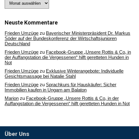
Stöbern
Sie
in
unserem
Archiv
Neuste Kommentare
Frieden Umzüge
zu
Bayerischer Ministerpräsident Dr. Markus
Söder auf der Bundeskonferenz der Wirtschaftsjunioren
Deutschland
Frieden Umzüge
zu
Facebook-Gruppe „Unsere Rottis & Co, in
der Auffangstation die Vergessenen“ hilft geretteten Hunden in
Not
Frieden Umzüge
zu
Exklusive Winterangebote: Individuelle
Gesichtsmassage bei Natalie Stahl
Frieden Umzüge
zu
Sprachkurs für Hauskäufer: Sicher
Immobilien kaufen in Ungarn am Balaton
Marion
zu
Facebook-Gruppe „Unsere Rottis & Co, in der
Auffangstation die Vergessenen“ hilft geretteten Hunden in Not
Über Uns