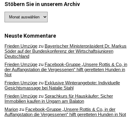
Stöbern Sie in unserem Archiv
Stöbern
Sie
in
unserem
Archiv
Neuste Kommentare
Frieden Umzüge
zu
Bayerischer Ministerpräsident Dr. Markus
Söder auf der Bundeskonferenz der Wirtschaftsjunioren
Deutschland
Frieden Umzüge
zu
Facebook-Gruppe „Unsere Rottis & Co, in
der Auffangstation die Vergessenen“ hilft geretteten Hunden in
Not
Frieden Umzüge
zu
Exklusive Winterangebote: Individuelle
Gesichtsmassage bei Natalie Stahl
Frieden Umzüge
zu
Sprachkurs für Hauskäufer: Sicher
Immobilien kaufen in Ungarn am Balaton
Marion
zu
Facebook-Gruppe „Unsere Rottis & Co, in der
Auffangstation die Vergessenen“ hilft geretteten Hunden in Not