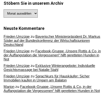
Stöbern Sie in unserem Archiv
Stöbern
Sie
in
unserem
Archiv
Neuste Kommentare
Frieden Umzüge
zu
Bayerischer Ministerpräsident Dr. Markus
Söder auf der Bundeskonferenz der Wirtschaftsjunioren
Deutschland
Frieden Umzüge
zu
Facebook-Gruppe „Unsere Rottis & Co, in
der Auffangstation die Vergessenen“ hilft geretteten Hunden in
Not
Frieden Umzüge
zu
Exklusive Winterangebote: Individuelle
Gesichtsmassage bei Natalie Stahl
Frieden Umzüge
zu
Sprachkurs für Hauskäufer: Sicher
Immobilien kaufen in Ungarn am Balaton
Marion
zu
Facebook-Gruppe „Unsere Rottis & Co, in der
Auffangstation die Vergessenen“ hilft geretteten Hunden in Not