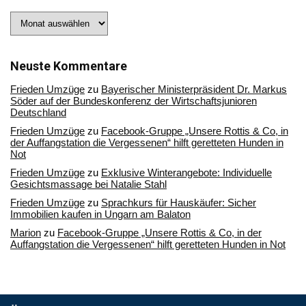
Stöbern
Sie
in
unserem
Archiv
Neuste Kommentare
Frieden Umzüge
zu
Bayerischer Ministerpräsident Dr. Markus
Söder auf der Bundeskonferenz der Wirtschaftsjunioren
Deutschland
Frieden Umzüge
zu
Facebook-Gruppe „Unsere Rottis & Co, in
der Auffangstation die Vergessenen“ hilft geretteten Hunden in
Not
Frieden Umzüge
zu
Exklusive Winterangebote: Individuelle
Gesichtsmassage bei Natalie Stahl
Frieden Umzüge
zu
Sprachkurs für Hauskäufer: Sicher
Immobilien kaufen in Ungarn am Balaton
Marion
zu
Facebook-Gruppe „Unsere Rottis & Co, in der
Auffangstation die Vergessenen“ hilft geretteten Hunden in Not