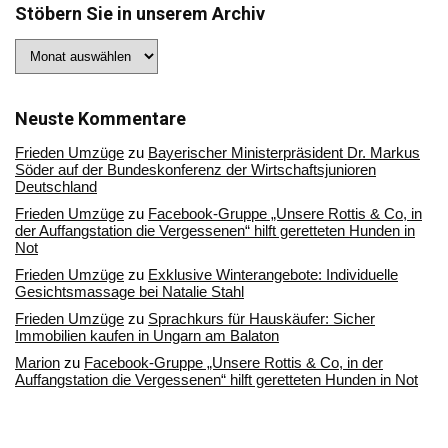
Stöbern Sie in unserem Archiv
Stöbern
Sie
in
unserem
Archiv
Neuste Kommentare
Frieden Umzüge
zu
Bayerischer Ministerpräsident Dr. Markus
Söder auf der Bundeskonferenz der Wirtschaftsjunioren
Deutschland
Frieden Umzüge
zu
Facebook-Gruppe „Unsere Rottis & Co, in
der Auffangstation die Vergessenen“ hilft geretteten Hunden in
Not
Frieden Umzüge
zu
Exklusive Winterangebote: Individuelle
Gesichtsmassage bei Natalie Stahl
Frieden Umzüge
zu
Sprachkurs für Hauskäufer: Sicher
Immobilien kaufen in Ungarn am Balaton
Marion
zu
Facebook-Gruppe „Unsere Rottis & Co, in der
Auffangstation die Vergessenen“ hilft geretteten Hunden in Not