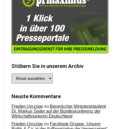
Stöbern Sie in unserem Archiv
Stöbern
Sie
in
unserem
Archiv
Neuste Kommentare
Frieden Umzüge
zu
Bayerischer Ministerpräsident
Dr. Markus Söder auf der Bundeskonferenz der
Wirtschaftsjunioren Deutschland
Frieden Umzüge
zu
Facebook-Gruppe „Unsere
Rottis & Co, in der Auffangstation die Vergessenen“