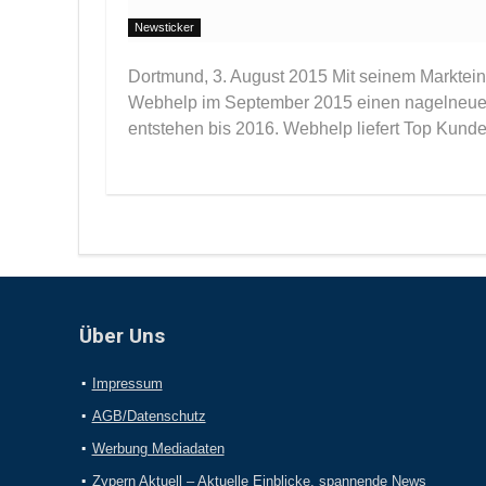
Newsticker
Dortmund, 3. August 2015 Mit seinem Markteintr
Webhelp im September 2015 einen nagelneuen S
entstehen bis 2016. Webhelp liefert Top Kundens
Über Uns
Impressum
AGB/Datenschutz
Werbung Mediadaten
Zypern Aktuell – Aktuelle Einblicke, spannende News