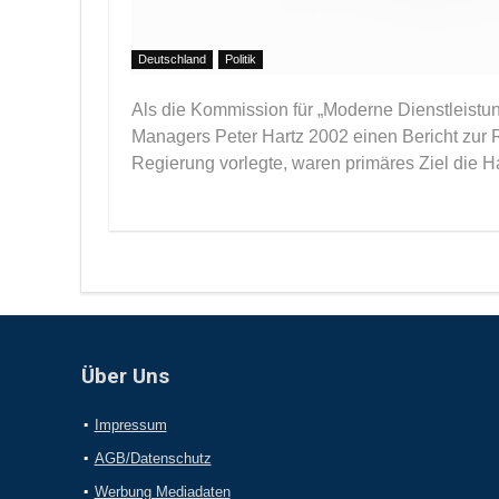
Deutschland
Politik
Als die Kommission für „Moderne Dienstleistu
Managers Peter Hartz 2002 einen Bericht zur
Regierung vorlegte, waren primäres Ziel die Hal
Über Uns
Impressum
AGB/Datenschutz
Werbung Mediadaten