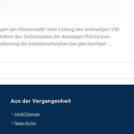
ngen am Arbeitsmarkt“ unter Leitung des ehemaligen VW-
 Reform des Sozialstaates der damaligen Rot-Grünen
bierung der Arbeitslosenzahlen bei gleichzeitiger ...
Aus der Vergangenheit
Inhalt/Sitemap
News-Archiv