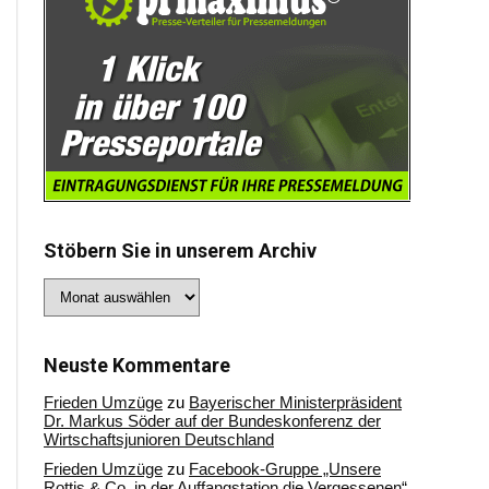
Stöbern Sie in unserem Archiv
Stöbern
Sie
in
unserem
Archiv
Neuste Kommentare
Frieden Umzüge
zu
Bayerischer Ministerpräsident
Dr. Markus Söder auf der Bundeskonferenz der
Wirtschaftsjunioren Deutschland
Frieden Umzüge
zu
Facebook-Gruppe „Unsere
Rottis & Co, in der Auffangstation die Vergessenen“