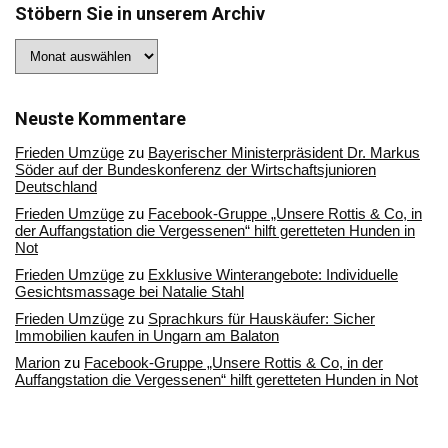
Stöbern Sie in unserem Archiv
Stöbern
Sie
in
unserem
Archiv
Neuste Kommentare
Frieden Umzüge
zu
Bayerischer Ministerpräsident Dr. Markus
Söder auf der Bundeskonferenz der Wirtschaftsjunioren
Deutschland
Frieden Umzüge
zu
Facebook-Gruppe „Unsere Rottis & Co, in
der Auffangstation die Vergessenen“ hilft geretteten Hunden in
Not
Frieden Umzüge
zu
Exklusive Winterangebote: Individuelle
Gesichtsmassage bei Natalie Stahl
Frieden Umzüge
zu
Sprachkurs für Hauskäufer: Sicher
Immobilien kaufen in Ungarn am Balaton
Marion
zu
Facebook-Gruppe „Unsere Rottis & Co, in der
Auffangstation die Vergessenen“ hilft geretteten Hunden in Not