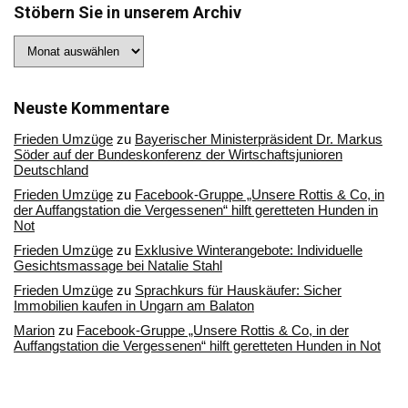
Stöbern Sie in unserem Archiv
Stöbern
Sie
in
unserem
Archiv
Neuste Kommentare
Frieden Umzüge
zu
Bayerischer Ministerpräsident Dr. Markus
Söder auf der Bundeskonferenz der Wirtschaftsjunioren
Deutschland
Frieden Umzüge
zu
Facebook-Gruppe „Unsere Rottis & Co, in
der Auffangstation die Vergessenen“ hilft geretteten Hunden in
Not
Frieden Umzüge
zu
Exklusive Winterangebote: Individuelle
Gesichtsmassage bei Natalie Stahl
Frieden Umzüge
zu
Sprachkurs für Hauskäufer: Sicher
Immobilien kaufen in Ungarn am Balaton
Marion
zu
Facebook-Gruppe „Unsere Rottis & Co, in der
Auffangstation die Vergessenen“ hilft geretteten Hunden in Not