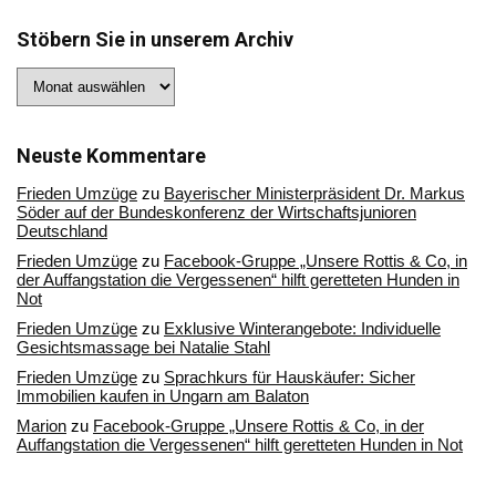
Stöbern Sie in unserem Archiv
Stöbern
Sie
in
unserem
Archiv
Neuste Kommentare
Frieden Umzüge
zu
Bayerischer Ministerpräsident Dr. Markus
Söder auf der Bundeskonferenz der Wirtschaftsjunioren
Deutschland
Frieden Umzüge
zu
Facebook-Gruppe „Unsere Rottis & Co, in
der Auffangstation die Vergessenen“ hilft geretteten Hunden in
Not
Frieden Umzüge
zu
Exklusive Winterangebote: Individuelle
Gesichtsmassage bei Natalie Stahl
Frieden Umzüge
zu
Sprachkurs für Hauskäufer: Sicher
Immobilien kaufen in Ungarn am Balaton
Marion
zu
Facebook-Gruppe „Unsere Rottis & Co, in der
Auffangstation die Vergessenen“ hilft geretteten Hunden in Not