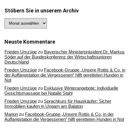
Stöbern Sie in unserem Archiv
Stöbern
Sie
in
unserem
Archiv
Neuste Kommentare
Frieden Umzüge
zu
Bayerischer Ministerpräsident Dr. Markus
Söder auf der Bundeskonferenz der Wirtschaftsjunioren
Deutschland
Frieden Umzüge
zu
Facebook-Gruppe „Unsere Rottis & Co, in
der Auffangstation die Vergessenen“ hilft geretteten Hunden in
Not
Frieden Umzüge
zu
Exklusive Winterangebote: Individuelle
Gesichtsmassage bei Natalie Stahl
Frieden Umzüge
zu
Sprachkurs für Hauskäufer: Sicher
Immobilien kaufen in Ungarn am Balaton
Marion
zu
Facebook-Gruppe „Unsere Rottis & Co, in der
Auffangstation die Vergessenen“ hilft geretteten Hunden in Not