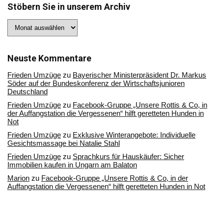
Stöbern Sie in unserem Archiv
Stöbern
Sie
in
unserem
Archiv
Neuste Kommentare
Frieden Umzüge
zu
Bayerischer Ministerpräsident Dr. Markus
Söder auf der Bundeskonferenz der Wirtschaftsjunioren
Deutschland
Frieden Umzüge
zu
Facebook-Gruppe „Unsere Rottis & Co, in
der Auffangstation die Vergessenen“ hilft geretteten Hunden in
Not
Frieden Umzüge
zu
Exklusive Winterangebote: Individuelle
Gesichtsmassage bei Natalie Stahl
Frieden Umzüge
zu
Sprachkurs für Hauskäufer: Sicher
Immobilien kaufen in Ungarn am Balaton
Marion
zu
Facebook-Gruppe „Unsere Rottis & Co, in der
Auffangstation die Vergessenen“ hilft geretteten Hunden in Not