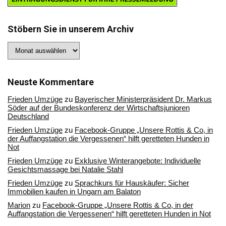
Stöbern Sie in unserem Archiv
Stöbern
Sie
in
unserem
Archiv
Neuste Kommentare
Frieden Umzüge
zu
Bayerischer Ministerpräsident Dr. Markus
Söder auf der Bundeskonferenz der Wirtschaftsjunioren
Deutschland
Frieden Umzüge
zu
Facebook-Gruppe „Unsere Rottis & Co, in
der Auffangstation die Vergessenen“ hilft geretteten Hunden in
Not
Frieden Umzüge
zu
Exklusive Winterangebote: Individuelle
Gesichtsmassage bei Natalie Stahl
Frieden Umzüge
zu
Sprachkurs für Hauskäufer: Sicher
Immobilien kaufen in Ungarn am Balaton
Marion
zu
Facebook-Gruppe „Unsere Rottis & Co, in der
Auffangstation die Vergessenen“ hilft geretteten Hunden in Not