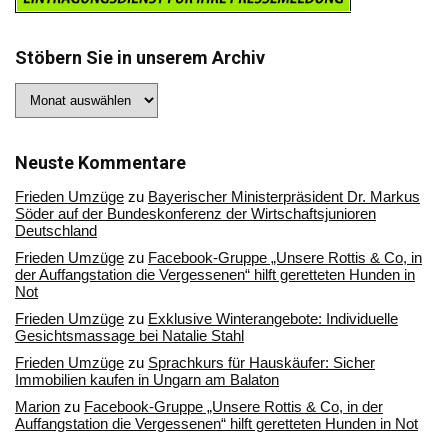
Stöbern Sie in unserem Archiv
Stöbern
Sie
in
unserem
Archiv
Neuste Kommentare
Frieden Umzüge
zu
Bayerischer Ministerpräsident Dr. Markus
Söder auf der Bundeskonferenz der Wirtschaftsjunioren
Deutschland
Frieden Umzüge
zu
Facebook-Gruppe „Unsere Rottis & Co, in
der Auffangstation die Vergessenen“ hilft geretteten Hunden in
Not
Frieden Umzüge
zu
Exklusive Winterangebote: Individuelle
Gesichtsmassage bei Natalie Stahl
Frieden Umzüge
zu
Sprachkurs für Hauskäufer: Sicher
Immobilien kaufen in Ungarn am Balaton
Marion
zu
Facebook-Gruppe „Unsere Rottis & Co, in der
Auffangstation die Vergessenen“ hilft geretteten Hunden in Not