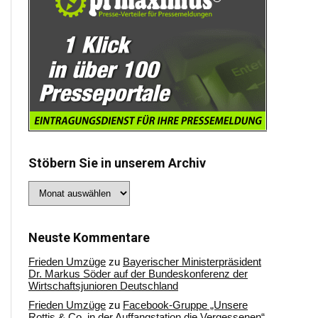
Stöbern Sie in unserem Archiv
Stöbern
Sie
in
unserem
Archiv
Neuste Kommentare
Frieden Umzüge
zu
Bayerischer Ministerpräsident
Dr. Markus Söder auf der Bundeskonferenz der
Wirtschaftsjunioren Deutschland
Frieden Umzüge
zu
Facebook-Gruppe „Unsere
Rottis & Co, in der Auffangstation die Vergessenen“