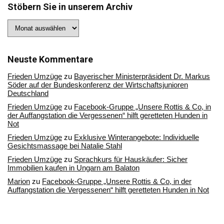
Stöbern Sie in unserem Archiv
Stöbern
Sie
in
unserem
Archiv
Neuste Kommentare
Frieden Umzüge
zu
Bayerischer Ministerpräsident Dr. Markus
Söder auf der Bundeskonferenz der Wirtschaftsjunioren
Deutschland
Frieden Umzüge
zu
Facebook-Gruppe „Unsere Rottis & Co, in
der Auffangstation die Vergessenen“ hilft geretteten Hunden in
Not
Frieden Umzüge
zu
Exklusive Winterangebote: Individuelle
Gesichtsmassage bei Natalie Stahl
Frieden Umzüge
zu
Sprachkurs für Hauskäufer: Sicher
Immobilien kaufen in Ungarn am Balaton
Marion
zu
Facebook-Gruppe „Unsere Rottis & Co, in der
Auffangstation die Vergessenen“ hilft geretteten Hunden in Not