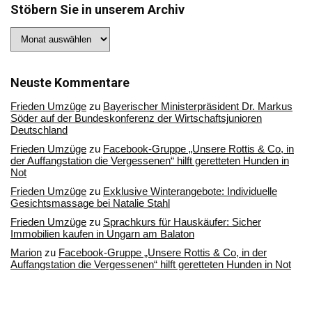
Stöbern Sie in unserem Archiv
Stöbern
Sie
in
unserem
Archiv
Neuste Kommentare
Frieden Umzüge
zu
Bayerischer Ministerpräsident Dr. Markus
Söder auf der Bundeskonferenz der Wirtschaftsjunioren
Deutschland
Frieden Umzüge
zu
Facebook-Gruppe „Unsere Rottis & Co, in
der Auffangstation die Vergessenen“ hilft geretteten Hunden in
Not
Frieden Umzüge
zu
Exklusive Winterangebote: Individuelle
Gesichtsmassage bei Natalie Stahl
Frieden Umzüge
zu
Sprachkurs für Hauskäufer: Sicher
Immobilien kaufen in Ungarn am Balaton
Marion
zu
Facebook-Gruppe „Unsere Rottis & Co, in der
Auffangstation die Vergessenen“ hilft geretteten Hunden in Not