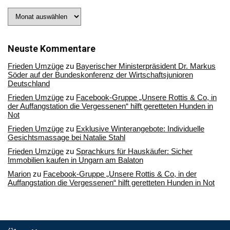
Stöbern
Sie
in
unserem
Archiv
Neuste Kommentare
Frieden Umzüge
zu
Bayerischer Ministerpräsident Dr. Markus
Söder auf der Bundeskonferenz der Wirtschaftsjunioren
Deutschland
Frieden Umzüge
zu
Facebook-Gruppe „Unsere Rottis & Co, in
der Auffangstation die Vergessenen“ hilft geretteten Hunden in
Not
Frieden Umzüge
zu
Exklusive Winterangebote: Individuelle
Gesichtsmassage bei Natalie Stahl
Frieden Umzüge
zu
Sprachkurs für Hauskäufer: Sicher
Immobilien kaufen in Ungarn am Balaton
Marion
zu
Facebook-Gruppe „Unsere Rottis & Co, in der
Auffangstation die Vergessenen“ hilft geretteten Hunden in Not