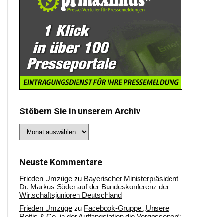
Stöbern Sie in unserem Archiv
Stöbern
Sie
in
unserem
Archiv
Neuste Kommentare
Frieden Umzüge
zu
Bayerischer Ministerpräsident
Dr. Markus Söder auf der Bundeskonferenz der
Wirtschaftsjunioren Deutschland
Frieden Umzüge
zu
Facebook-Gruppe „Unsere
Rottis & Co, in der Auffangstation die Vergessenen“