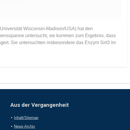
(Universität Wisconsin-Madison/USA) hat den
nsspanne untersucht, sie kommen zum Ergebnis, dass
ngert. Sie untersuchten insbesondere das Enzym Sirt3 im
Aus der Vergangenheit
Inhalt/Sitemap
News-Archiv