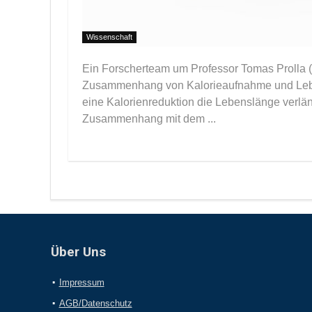
Wissenschaft
Ein Forscherteam um Professor Tomas Prolla 
Zusammenhang von Kalorieaufnahme und Lebe
eine Kalorienreduktion die Lebenslänge verlä
Zusammenhang mit dem ...
Über Uns
Impressum
AGB/Datenschutz