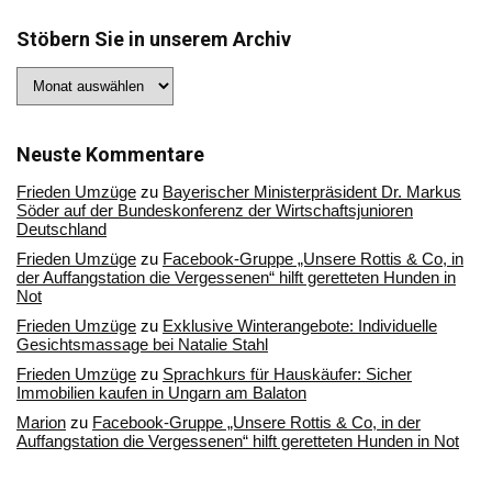
Stöbern Sie in unserem Archiv
Stöbern
Sie
in
unserem
Archiv
Neuste Kommentare
Frieden Umzüge
zu
Bayerischer Ministerpräsident Dr. Markus
Söder auf der Bundeskonferenz der Wirtschaftsjunioren
Deutschland
Frieden Umzüge
zu
Facebook-Gruppe „Unsere Rottis & Co, in
der Auffangstation die Vergessenen“ hilft geretteten Hunden in
Not
Frieden Umzüge
zu
Exklusive Winterangebote: Individuelle
Gesichtsmassage bei Natalie Stahl
Frieden Umzüge
zu
Sprachkurs für Hauskäufer: Sicher
Immobilien kaufen in Ungarn am Balaton
Marion
zu
Facebook-Gruppe „Unsere Rottis & Co, in der
Auffangstation die Vergessenen“ hilft geretteten Hunden in Not