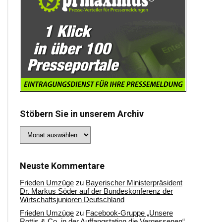
Stöbern Sie in unserem Archiv
Stöbern
Sie
in
unserem
Archiv
Neuste Kommentare
Frieden Umzüge
zu
Bayerischer Ministerpräsident
Dr. Markus Söder auf der Bundeskonferenz der
Wirtschaftsjunioren Deutschland
Frieden Umzüge
zu
Facebook-Gruppe „Unsere
Rottis & Co, in der Auffangstation die Vergessenen“