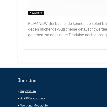
Newsticker
FLIP4NEW Bei bücher.de können ab sofort Büch
gegen bücher.de-Gutscheine getauscht werden.
gegeben, so dass neue Produkte noch günstiger 
Über Uns
Impressum
AGB/Datenschutz
Werbung Mediadaten