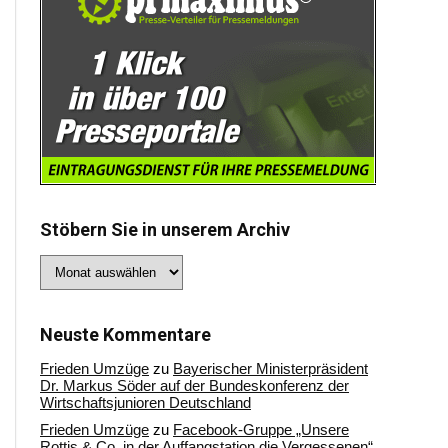
Stöbern Sie in unserem Archiv
Stöbern
Sie
in
unserem
Archiv
Neuste Kommentare
Frieden Umzüge
zu
Bayerischer Ministerpräsident
Dr. Markus Söder auf der Bundeskonferenz der
Wirtschaftsjunioren Deutschland
Frieden Umzüge
zu
Facebook-Gruppe „Unsere
Rottis & Co, in der Auffangstation die Vergessenen“