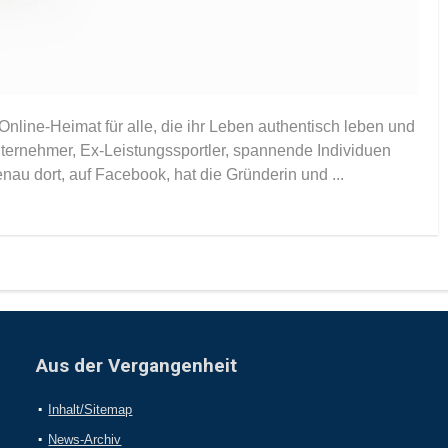
 Online-Heimat für alle, die ihr Leben authentisch leben und
ternehmer, Ex-Leistungssportler, spannende Individuen
u dort, auf Facebook, hat die Gründerin und ...
Aus der Vergangenheit
Inhalt/Sitemap
News-Archiv