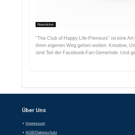
Newsticker
"The Club of Happy Life-Preneurs" ist eine Art
ihren eigenen Weg gehen wollen. Kreative, Un
sind Teil der Facebook-Fan-Gemeinde. Und gena
Über Uns
Impressum
AGB/Datenschutz