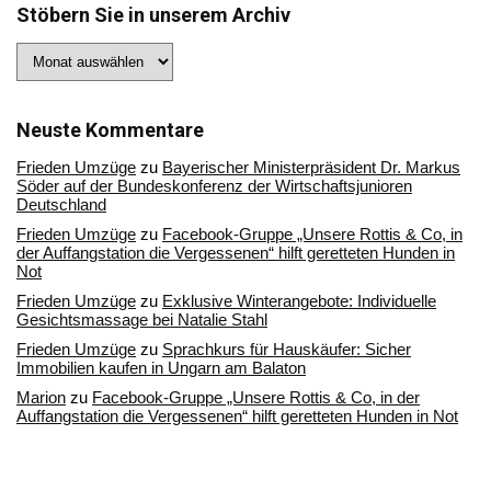
Stöbern Sie in unserem Archiv
Stöbern
Sie
in
unserem
Archiv
Neuste Kommentare
Frieden Umzüge
zu
Bayerischer Ministerpräsident Dr. Markus
Söder auf der Bundeskonferenz der Wirtschaftsjunioren
Deutschland
Frieden Umzüge
zu
Facebook-Gruppe „Unsere Rottis & Co, in
der Auffangstation die Vergessenen“ hilft geretteten Hunden in
Not
Frieden Umzüge
zu
Exklusive Winterangebote: Individuelle
Gesichtsmassage bei Natalie Stahl
Frieden Umzüge
zu
Sprachkurs für Hauskäufer: Sicher
Immobilien kaufen in Ungarn am Balaton
Marion
zu
Facebook-Gruppe „Unsere Rottis & Co, in der
Auffangstation die Vergessenen“ hilft geretteten Hunden in Not