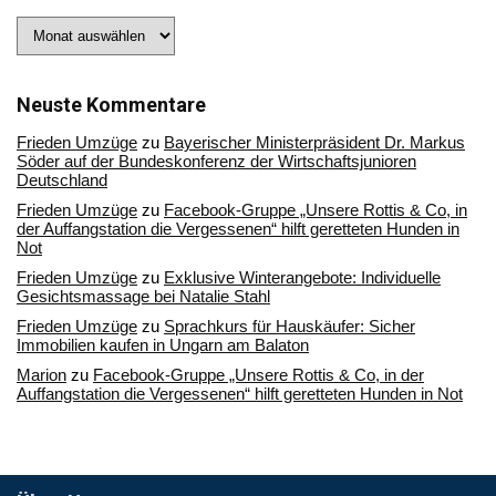
Stöbern
Sie
in
unserem
Archiv
Neuste Kommentare
Frieden Umzüge
zu
Bayerischer Ministerpräsident Dr. Markus
Söder auf der Bundeskonferenz der Wirtschaftsjunioren
Deutschland
Frieden Umzüge
zu
Facebook-Gruppe „Unsere Rottis & Co, in
der Auffangstation die Vergessenen“ hilft geretteten Hunden in
Not
Frieden Umzüge
zu
Exklusive Winterangebote: Individuelle
Gesichtsmassage bei Natalie Stahl
Frieden Umzüge
zu
Sprachkurs für Hauskäufer: Sicher
Immobilien kaufen in Ungarn am Balaton
Marion
zu
Facebook-Gruppe „Unsere Rottis & Co, in der
Auffangstation die Vergessenen“ hilft geretteten Hunden in Not