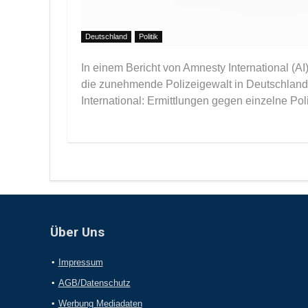
Deutschland
Politik
In einem Bericht von Amnesty International (AI)
die zunehmende Polizeigewalt in Deutschland u
International: Ermittlungen gegen einzelne Pol
Über Uns
Impressum
AGB/Datenschutz
Werbung Mediadaten