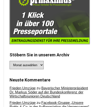
Stöbern Sie in unserem Archiv
Stöbern
Sie
in
unserem
Archiv
Neuste Kommentare
Frieden Umzüge
zu
Bayerischer Ministerpräsident
Dr. Markus Söder auf der Bundeskonferenz der
Wirtschaftsjunioren Deutschland
Frieden Umzüge
zu
Facebook-Gruppe „Unsere
Rottis & Co, in der Auffangstation die Vergessenen“