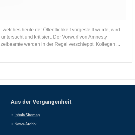
, welches heute der Öffentlichkeit vorgestellt wurde, wird
ntersucht und kritisiert. Der Vorwurf von Amnesty
izeibeamte werden in der Regel verschleppt, Kollegen ...
Aus der Vergangenheit
Inhalt/Sitemap
News-Archiv