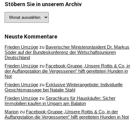
Stöbern Sie in unserem Archiv
Stöbern
Sie
in
unserem
Archiv
Neuste Kommentare
Frieden Umzüge
zu
Bayerischer Ministerpräsident Dr. Markus
Söder auf der Bundeskonferenz der Wirtschaftsjunioren
Deutschland
Frieden Umzüge
zu
Facebook-Gruppe „Unsere Rottis & Co, in
der Auffangstation die Vergessenen“ hilft geretteten Hunden in
Not
Frieden Umzüge
zu
Exklusive Winterangebote: Individuelle
Gesichtsmassage bei Natalie Stahl
Frieden Umzüge
zu
Sprachkurs für Hauskäufer: Sicher
Immobilien kaufen in Ungarn am Balaton
Marion
zu
Facebook-Gruppe „Unsere Rottis & Co, in der
Auffangstation die Vergessenen“ hilft geretteten Hunden in Not