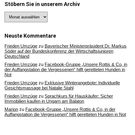
Stöbern Sie in unserem Archiv
Stöbern
Sie
in
unserem
Archiv
Neuste Kommentare
Frieden Umzüge
zu
Bayerischer Ministerpräsident Dr. Markus
Söder auf der Bundeskonferenz der Wirtschaftsjunioren
Deutschland
Frieden Umzüge
zu
Facebook-Gruppe „Unsere Rottis & Co, in
der Auffangstation die Vergessenen“ hilft geretteten Hunden in
Not
Frieden Umzüge
zu
Exklusive Winterangebote: Individuelle
Gesichtsmassage bei Natalie Stahl
Frieden Umzüge
zu
Sprachkurs für Hauskäufer: Sicher
Immobilien kaufen in Ungarn am Balaton
Marion
zu
Facebook-Gruppe „Unsere Rottis & Co, in der
Auffangstation die Vergessenen“ hilft geretteten Hunden in Not