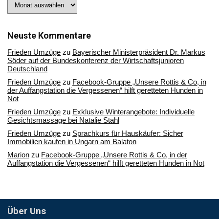
Stöbern
Sie
in
unserem
Archiv
Neuste Kommentare
Frieden Umzüge
zu
Bayerischer Ministerpräsident Dr. Markus
Söder auf der Bundeskonferenz der Wirtschaftsjunioren
Deutschland
Frieden Umzüge
zu
Facebook-Gruppe „Unsere Rottis & Co, in
der Auffangstation die Vergessenen“ hilft geretteten Hunden in
Not
Frieden Umzüge
zu
Exklusive Winterangebote: Individuelle
Gesichtsmassage bei Natalie Stahl
Frieden Umzüge
zu
Sprachkurs für Hauskäufer: Sicher
Immobilien kaufen in Ungarn am Balaton
Marion
zu
Facebook-Gruppe „Unsere Rottis & Co, in der
Auffangstation die Vergessenen“ hilft geretteten Hunden in Not
Über Uns