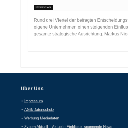
Newsticker
Rund drei Viertel der befragten Entscheidungst
eigene Unternehmen einen steigenden Einfluss 
gesamte strategische Ausrichtung. Markus Niede
Über Uns
Impressum
AGB/Datenschutz
Werbung Mediadaten
Zypern Aktuell – Aktuelle Einblicke, spannende News