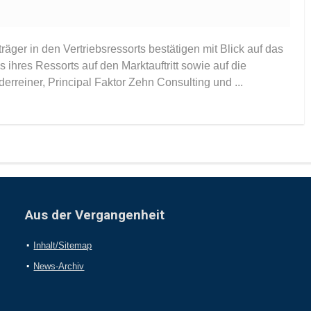
räger in den Vertriebsressorts bestätigen mit Blick auf das
ihres Ressorts auf den Marktauftritt sowie auf die
rreiner, Principal Faktor Zehn Consulting und ...
Aus der Vergangenheit
Inhalt/Sitemap
News-Archiv