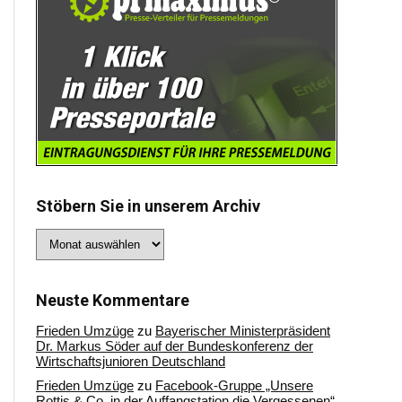
Stöbern Sie in unserem Archiv
Stöbern
Sie
in
unserem
Archiv
Neuste Kommentare
Frieden Umzüge
zu
Bayerischer Ministerpräsident
Dr. Markus Söder auf der Bundeskonferenz der
Wirtschaftsjunioren Deutschland
Frieden Umzüge
zu
Facebook-Gruppe „Unsere
Rottis & Co, in der Auffangstation die Vergessenen“