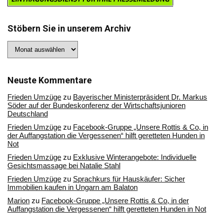
Stöbern Sie in unserem Archiv
Stöbern
Sie
in
unserem
Archiv
Neuste Kommentare
Frieden Umzüge
zu
Bayerischer Ministerpräsident Dr. Markus
Söder auf der Bundeskonferenz der Wirtschaftsjunioren
Deutschland
Frieden Umzüge
zu
Facebook-Gruppe „Unsere Rottis & Co, in
der Auffangstation die Vergessenen“ hilft geretteten Hunden in
Not
Frieden Umzüge
zu
Exklusive Winterangebote: Individuelle
Gesichtsmassage bei Natalie Stahl
Frieden Umzüge
zu
Sprachkurs für Hauskäufer: Sicher
Immobilien kaufen in Ungarn am Balaton
Marion
zu
Facebook-Gruppe „Unsere Rottis & Co, in der
Auffangstation die Vergessenen“ hilft geretteten Hunden in Not