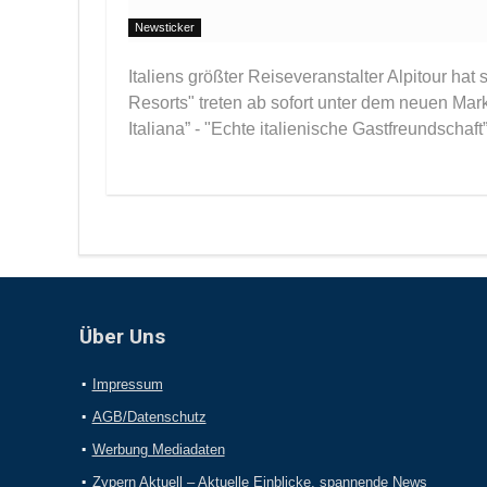
Newsticker
Italiens größter Reiseveranstalter Alpitour ha
Resorts" treten ab sofort unter dem neuen Mark
Italiana” - "Echte italienische Gastfreundschaft”.
Über Uns
Impressum
AGB/Datenschutz
Werbung Mediadaten
Zypern Aktuell – Aktuelle Einblicke, spannende News