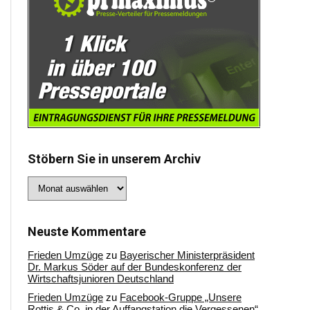
Stöbern Sie in unserem Archiv
Stöbern
Sie
in
unserem
Archiv
Neuste Kommentare
Frieden Umzüge
zu
Bayerischer Ministerpräsident
Dr. Markus Söder auf der Bundeskonferenz der
Wirtschaftsjunioren Deutschland
Frieden Umzüge
zu
Facebook-Gruppe „Unsere
Rottis & Co, in der Auffangstation die Vergessenen“