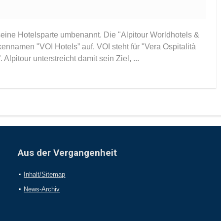
t seine Hotelsparte umbenannt. Die "Alpitour Worldhotels &
ennamen "VOI Hotels” auf. VOI steht für "Vera Ospitalità
 Alpitour unterstreicht damit sein Ziel, ...
Aus der Vergangenheit
Inhalt/Sitemap
News-Archiv