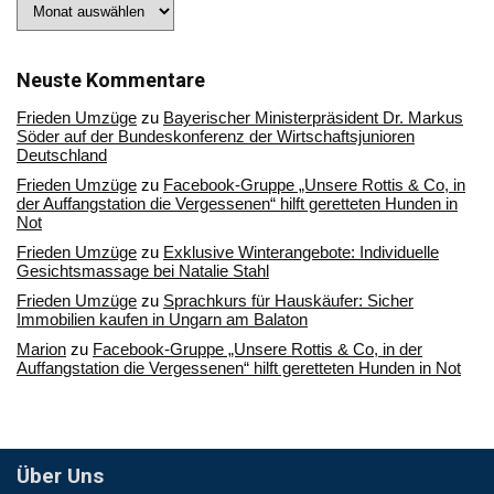
Stöbern
Sie
in
unserem
Archiv
Neuste Kommentare
Frieden Umzüge
zu
Bayerischer Ministerpräsident Dr. Markus
Söder auf der Bundeskonferenz der Wirtschaftsjunioren
Deutschland
Frieden Umzüge
zu
Facebook-Gruppe „Unsere Rottis & Co, in
der Auffangstation die Vergessenen“ hilft geretteten Hunden in
Not
Frieden Umzüge
zu
Exklusive Winterangebote: Individuelle
Gesichtsmassage bei Natalie Stahl
Frieden Umzüge
zu
Sprachkurs für Hauskäufer: Sicher
Immobilien kaufen in Ungarn am Balaton
Marion
zu
Facebook-Gruppe „Unsere Rottis & Co, in der
Auffangstation die Vergessenen“ hilft geretteten Hunden in Not
Über Uns