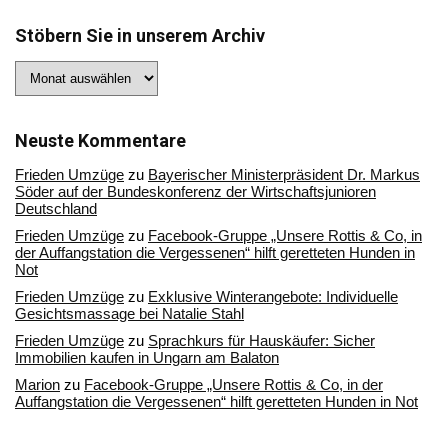
Stöbern Sie in unserem Archiv
Stöbern
Sie
in
unserem
Archiv
Neuste Kommentare
Frieden Umzüge
zu
Bayerischer Ministerpräsident Dr. Markus
Söder auf der Bundeskonferenz der Wirtschaftsjunioren
Deutschland
Frieden Umzüge
zu
Facebook-Gruppe „Unsere Rottis & Co, in
der Auffangstation die Vergessenen“ hilft geretteten Hunden in
Not
Frieden Umzüge
zu
Exklusive Winterangebote: Individuelle
Gesichtsmassage bei Natalie Stahl
Frieden Umzüge
zu
Sprachkurs für Hauskäufer: Sicher
Immobilien kaufen in Ungarn am Balaton
Marion
zu
Facebook-Gruppe „Unsere Rottis & Co, in der
Auffangstation die Vergessenen“ hilft geretteten Hunden in Not