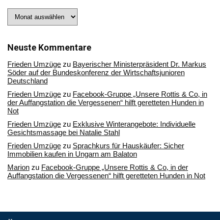
Stöbern
Sie
in
unserem
Archiv
Neuste Kommentare
Frieden Umzüge
zu
Bayerischer Ministerpräsident Dr. Markus
Söder auf der Bundeskonferenz der Wirtschaftsjunioren
Deutschland
Frieden Umzüge
zu
Facebook-Gruppe „Unsere Rottis & Co, in
der Auffangstation die Vergessenen“ hilft geretteten Hunden in
Not
Frieden Umzüge
zu
Exklusive Winterangebote: Individuelle
Gesichtsmassage bei Natalie Stahl
Frieden Umzüge
zu
Sprachkurs für Hauskäufer: Sicher
Immobilien kaufen in Ungarn am Balaton
Marion
zu
Facebook-Gruppe „Unsere Rottis & Co, in der
Auffangstation die Vergessenen“ hilft geretteten Hunden in Not