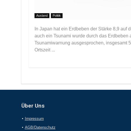
Ausland
Politik
In Japan hat ein Erdbeben der Stärke 8,9 auf 
auch ein Tsunami wurde durch das Erdbeben 
Tsunamiwarnung ausgesprochen, insgesamt 50 
Ortszeit ...
Über Uns
Impressum
AGB/Datenschutz