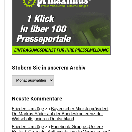
Stöbern Sie in unserem Archiv
Stöbern
Sie
in
unserem
Archiv
Neuste Kommentare
Frieden Umzüge
zu
Bayerischer Ministerpräsident
Dr. Markus Söder auf der Bundeskonferenz der
Wirtschaftsjunioren Deutschland
Frieden Umzüge
zu
Facebook-Gruppe „Unsere
Rottis & Co, in der Auffangstation die Vergessenen“