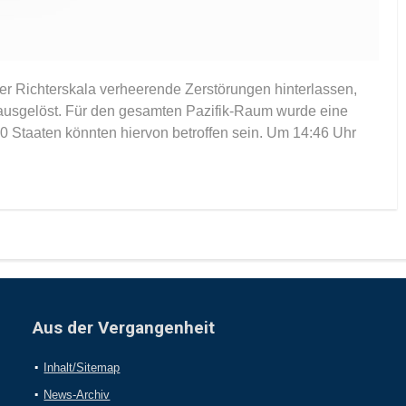
der Richterskala verheerende Zerstörungen hinterlassen,
ausgelöst. Für den gesamten Pazifik-Raum wurde eine
Staaten könnten hiervon betroffen sein. Um 14:46 Uhr
Aus der Vergangenheit
Inhalt/Sitemap
News-Archiv