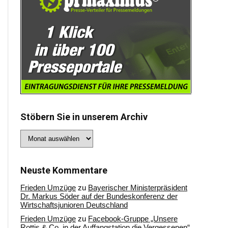
Stöbern Sie in unserem Archiv
Stöbern
Sie
in
unserem
Archiv
Neuste Kommentare
Frieden Umzüge
zu
Bayerischer Ministerpräsident
Dr. Markus Söder auf der Bundeskonferenz der
Wirtschaftsjunioren Deutschland
Frieden Umzüge
zu
Facebook-Gruppe „Unsere
Rottis & Co, in der Auffangstation die Vergessenen“