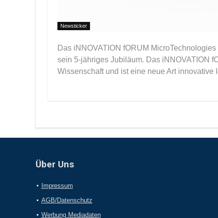
Newsticker
Das iNNOVATION fORUM MicroTechnologies & S
sein 5-jähriges Jubiläum. Das iNNOVATION fOR
Wissenschaft und ist eine neue Art innovative 
Über Uns
Impressum
AGB/Datenschutz
Werbung Mediadaten