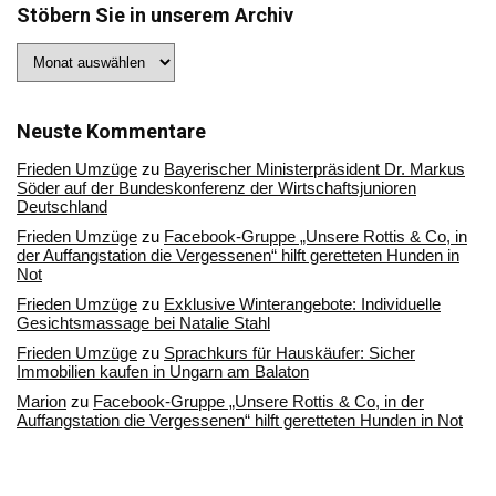
Stöbern Sie in unserem Archiv
Stöbern
Sie
in
unserem
Archiv
Neuste Kommentare
Frieden Umzüge
zu
Bayerischer Ministerpräsident Dr. Markus
Söder auf der Bundeskonferenz der Wirtschaftsjunioren
Deutschland
Frieden Umzüge
zu
Facebook-Gruppe „Unsere Rottis & Co, in
der Auffangstation die Vergessenen“ hilft geretteten Hunden in
Not
Frieden Umzüge
zu
Exklusive Winterangebote: Individuelle
Gesichtsmassage bei Natalie Stahl
Frieden Umzüge
zu
Sprachkurs für Hauskäufer: Sicher
Immobilien kaufen in Ungarn am Balaton
Marion
zu
Facebook-Gruppe „Unsere Rottis & Co, in der
Auffangstation die Vergessenen“ hilft geretteten Hunden in Not